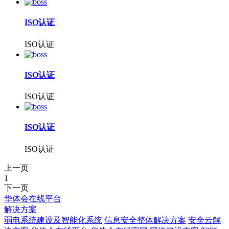
ISO认证
ISO认证
ISO认证
ISO认证
ISO认证
ISO认证
上一页
1
下一页
华体会在线平台
解决方案
弱电系统建设及智能化系统
信息安全整体解决方案
安全云解