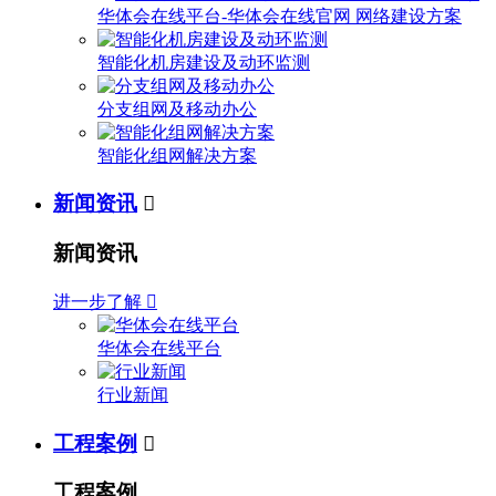
华体会在线平台-华体会在线官网 网络建设方案
智能化机房建设及动环监测
分支组网及移动办公
智能化组网解决方案
新闻资讯

新闻资讯
进一步了解

华体会在线平台
行业新闻
工程案例

工程案例