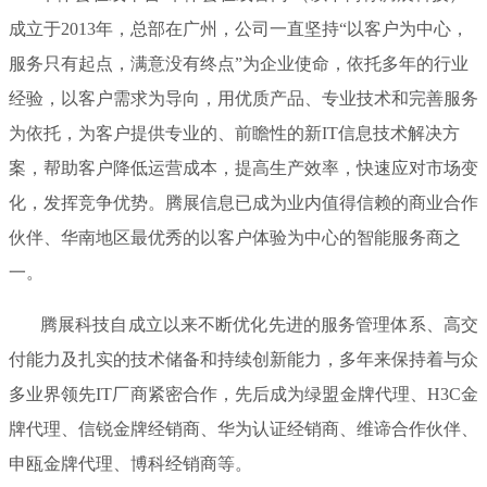
成立于2013年，总部在广州，公司一直坚持“以客户为中心，
服务只有起点，满意没有终点”为企业使命，依托多年的行业
经验，以客户需求为导向，用优质产品、专业技术和完善服务
为依托，为客户提供专业的、前瞻性的新IT信息技术解决方
案，帮助客户降低运营成本，提高生产效率，快速应对市场变
化，发挥竞争优势。腾展信息已成为业内值得信赖的商业合作
伙伴、华南地区最优秀的以客户体验为中心的智能服务商之
一。
腾展科技自成立以来不断优化先进的服务管理体系、高交
付能力及扎实的技术储备和持续创新能力，多年来保持着与众
多业界领先IT厂商紧密合作，先后成为绿盟金牌代理、H3C金
牌代理、信锐金牌经销商、华为认证经销商、维谛合作伙伴、
申瓯金牌代理、博科经销商等。