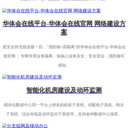
华体会在线平台-华体会在线官网 网络建设方
案
更安全的无线连接一切；“强防御+高隔离”的华体会在线平台-华体会在
线官网 ；专网专用业务隔离，保核心业务安全；安全雷达，强防御可
感知。
智能化机房建设及动环监测
模块化数据中心同一平台上研发的机柜子系统、供配电子系统、制冷
子系统、综合布线及动环监控子系统等，支持各种数据中心场景。