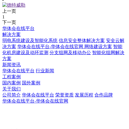
上一页
1
下一页
华体会在线平台
解决方案
弱电系统建设及智能化系统
信息安全整体解决方案
安全云解
决方案
华体会在线平台-华体会在线官网 网络建设方案
智能
化机房建设及动环监测
分支组网及移动办公
智能化组网解决
方案
新闻资讯
华体会在线平台
行业新闻
工程案例
国内案例
国外案例
关于我们
公司简介
华体会在线平台
荣誉资质
发展历程
合作品牌
华体会在线平台-华体会在线官网
华体会在线平台-华体会在线官网